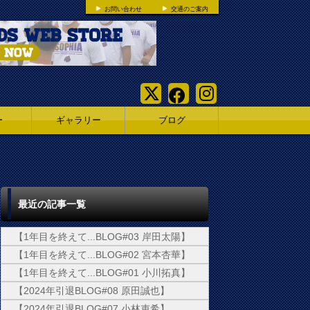
お問い合わせ
交通のご案内
ー
ギャラリー
ブログ
最近の記事一覧
【1年目を終えて...BLOG#03 岸田太陽】
【1年目を終えて...BLOG#02 宮本杏華】
【1年目を終えて...BLOG#01 小川拓真】
【2024年引退BLOG#08 原田誠也】
【2024年引退BLOG#07 小林吏希】