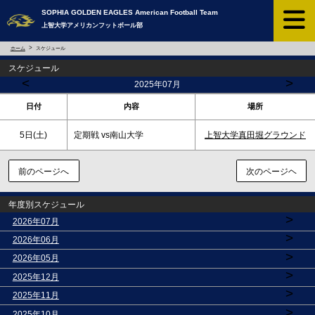
SOPHIA GOLDEN EAGLES ​American Football Team
上智大学アメリカンフットボール部
ホーム
スケジュール
スケジュール
<
>
2025年07月
日付
内容
場所
5日(
土
)
定期戦 vs南山大学
上智大学真田堀グラウンド
前のページへ
次のページヘ
年度別スケジュール
>
2026年07月
>
2026年06月
>
2026年05月
>
2025年12月
>
2025年11月
>
2025年10月