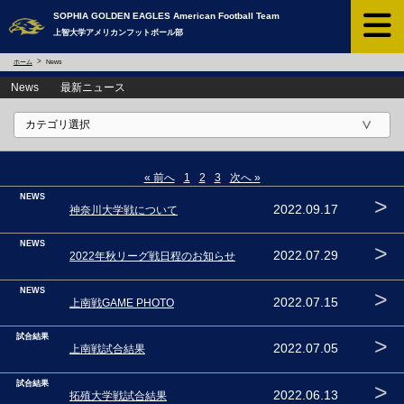
SOPHIA GOLDEN EAGLES ​American Football Team
上智大学アメリカンフットボール部
ホーム
News
News 最新ニュース
« 前へ
1
2
3
次へ »
NEWS
>
2022.09.17
神奈川大学戦について
NEWS
>
2022.07.29
2022年秋リーグ戦日程のお知らせ
NEWS
>
2022.07.15
上南戦GAME PHOTO
試合結果
>
2022.07.05
上南戦試合結果
試合結果
>
2022.06.13
拓殖大学戦試合結果