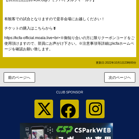
有観客での試合となりますので是非会場にお越しください！
チケットの購入はこちらから⏬
https://kcfa-official.moala.live<br>※御知り合いの方に限りクーポンコードをご
使用頂けますので、部員にお声がけ下さい。※注意事項等詳細はkcfaホームペ
ージを確認お願い致します。
更新日:2022年10月1日23時00分
前のページへ
次のページヘ
CLUB SPONSOR